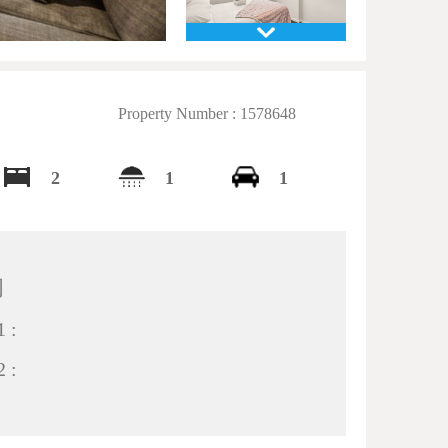
Property Number : 1578648
2
1
1
间
 :
 :