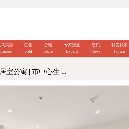
生意买卖
已售
分租
专家观点
资讯
我爱我家
usiness
Sold
Share
Experts
News
Forum
室公寓 | 市中心生 ...