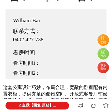
William Bai
联系方式 :
0402 427 738
功能
看房时间
发布
看房时间1 :
联系
我们
看房时间2 :
这套公寓设计巧妙，布局合理，宽敞的卧室配有内
置衣柜，提供充足的储物空间。开放式客餐厅铺设
优雅的木地板，营造出温馨舒适的氛围。现代厨房
点我【回复 顶贴】...
配备高品质电器、时尚橱柜和宽敞的台面，兼具美