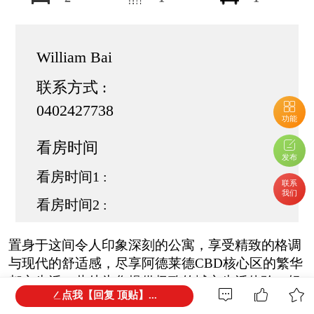
William Bai
联系方式 :
0402427738
功能
看房时间
发布
看房时间1 :
联系
我们
看房时间2 :
置身于这间令人印象深刻的公寓，享受精致的格调
与现代的舒适感，尽享阿德莱德CBD核心区的繁华
都市生活。此处为您提供极致的城市生活体验，轻
点我【回复 顶贴】...
松触达城市内的主要景点。