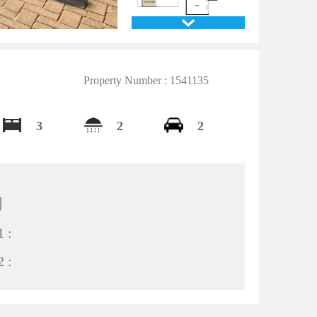
Property Number : 1541135
3
2
2
间
 :
 :