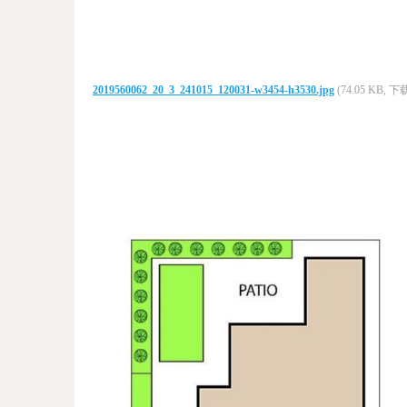
2019560062_20_3_241015_120031-w3454-h3530.jpg
(74.05 KB, 下