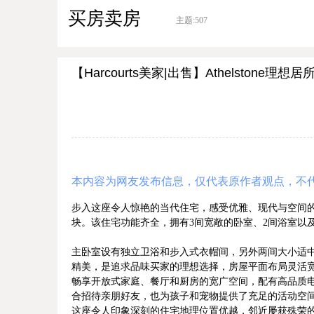
买房卖房
主题:
507
【Harcourts美家|出售】Athelstone
本内容为网友发布信息，仅代表原作者观点，不
步入这座令人惊艳的当代住宅，感受优雅、现代与空间的
块。该住宅功能齐全，拥有3间宽敞的卧室、2间浴室以
主卧室设有独立卫浴和步入式衣帽间，另外两间大小适
精美，是追求品味买家的理想选择，房屋平面布局灵活
畅享开放式家庭、餐厅和厨房的宽广空间，配有高品质
合招待亲朋好友，也为孩子和宠物提供了充足的活动空
这座令人印象深刻的住宅地理位置优越，邻近屡获殊荣的学校、