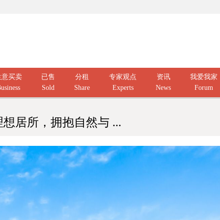
生意买卖
已售
分租
专家观点
资讯
我爱我家
usiness
Sold
Share
Experts
News
Forum
one理想居所，拥抱自然与 ...