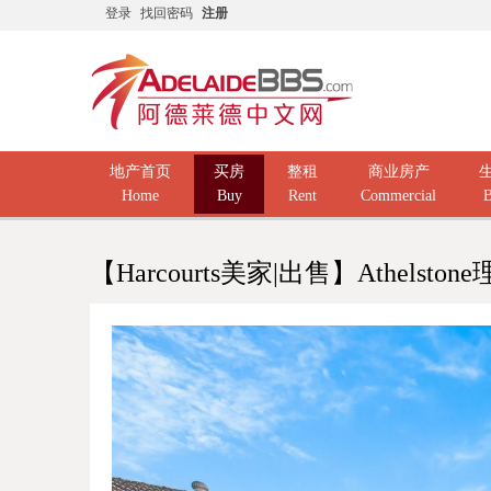
登录
找回密码
注册
地产首页
买房
整租
商业房产
Home
Buy
Rent
Commercial
B
【Harcourts美家|出售】Athelst