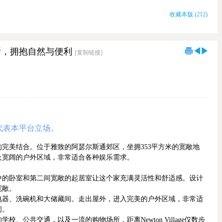
收藏本版
(
212
)
理想居所，拥抱自然与便利
[复制链接]
代表本平台立场。
完美结合。位于雅致的阿瑟尔斯通郊区，坐拥353平方米的宽敞地
及宽阔的户外区域，非常适合各种娱乐需求。
中的卧室和第二间宽敞的起居室让这个家充满灵活性和舒适感。设计
宽敞。
电器、洗碗机和大储藏间。走出屋外，进入完美的户外区域，非常适
间。
公共交通，以及一流的购物场所，距离Newton Village仅数步