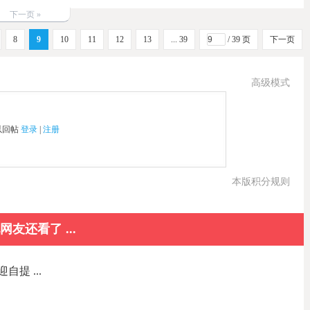
下一页 »
8
9
10
11
12
13
... 39
/ 39 页
下一页
高级模式
以回帖
登录
|
注册
本版积分规则
网友还看了 ...
自提 ...