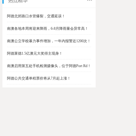
热点精华
阿德北郊路口水管爆裂，交通延误！
南澳各地本周将迎来降雨，6-8月降雨量会异常高！
南澳公立学校暴力事件增加，一年内报警近1200次！
阿德莱德1.5亿澳元大奖得主现身！
南澳启用第五处手机检测摄像头，位于阿德Port Rd！
阿德公共交通单程票价将从7月起上涨！
阿德最便宜私校之一将升级改造，新增150名学生！
$1.5亿彩票中奖者在南澳，快看看是你吗？
南澳Outer Harbor和Gawler铁路线将在周末关闭！
阿德Unley Shopping Centre周二将提供免费汉堡！