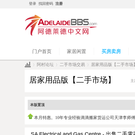
登录
找回密码
注册
门户首页
家居闲置
买房卖房
阿村论坛
二手市场交易
居家用品版【二手市场
居家用品版【二手市场】
主
»
›
›
本版置顶
本月特惠。10年专业经验滴滴搬家货运公司天津李师
0450951978，
SA Electrical and Gas Centre - 出售二手