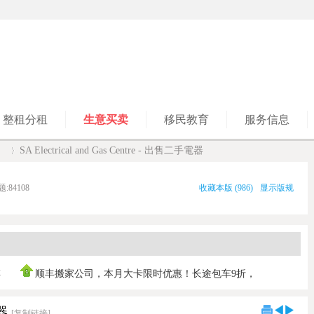
整租分租
生意买卖
移民教育
服务信息
】
SA Electrical and Gas Centre - 出售二手電器
题:
84108
收藏本版
(
986
)
显示版规
›
傅
顺丰搬家公司，本月大卡限时优惠！长途包车9折，
0421030103 ，垃
電器
[复制链接]