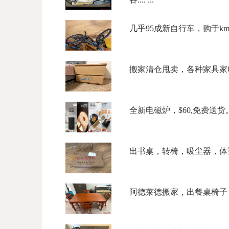
几乎95成新自行车，购于kmar
搬家清仓甩卖，各种家具家电，5
全新电磁炉，$60,免费送货。微信
出书桌，转椅，吸尘器，体重
阿德莱德搬家，出餐桌椅子，