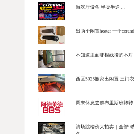
游戏厅设备 半卖半送 ...
出两个闲置heater 一个ceramic to
不知道里面哪根线接的不对，
西区5025搬家出闲置 三门衣柜$
周末休息去趟布里斯班转转？低
清场跳楼价大拍卖｜全部9成
各.... ...