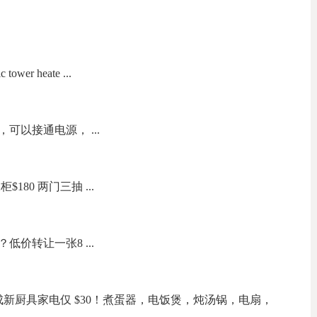
wer heate ...
可以接通电源， ...
180 两门三抽 ...
价转让一张8 ...
新厨具家电仅 $30！煮蛋器，电饭煲，炖汤锅，电扇，