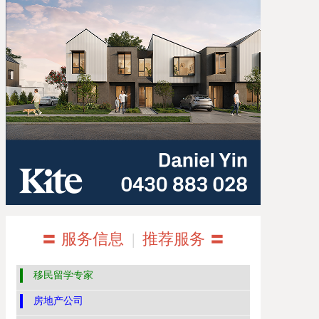
〓 服务信息
|
推荐服务 〓
移民留学专家
房地产公司