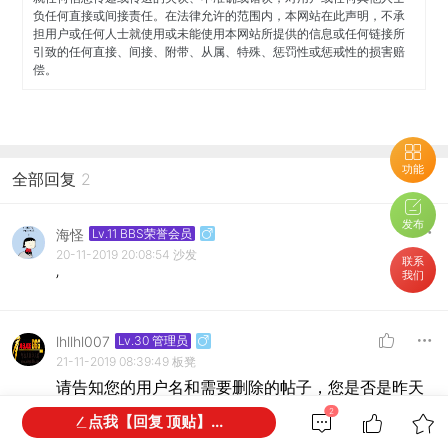
负任何直接或间接责任。在法律允许的范围内，本网站在此声明，不承
担用户或任何人士就使用或未能使用本网站所提供的信息或任何链接所
引致的任何直接、间接、附带、从属、特殊、惩罚性或惩戒性的损害赔
偿。
功能
全部回复
2
发布
海怪
Lv.11 BBS荣誉会员
20-11-2019 20:08:54
沙发
联系
我们
’
lhllhl007
Lv.30 管理员
21-11-2019 08:39:49
板凳
请告知您的用户名和需要删除的帖子，您是否是昨天
晚上给我们发邮件那那位网友？我们回复您邮件了。
2
点我【回复 顶贴】...