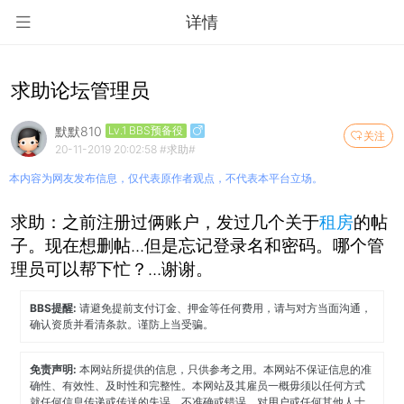
详情
求助论坛管理员
默默810
Lv.1 BBS预备役
关注
20-11-2019 20:02:58
#求助#
本内容为网友发布信息，仅代表原作者观点，不代表本平台立场。
求助：之前注册过俩账户，发过几个关于
租房
的帖
子。现在想删帖...但是忘记登录名和密码。哪个管
理员可以帮下忙？...谢谢。
BBS提醒:
请避免提前支付订金、押金等任何费用，请与对方当面沟通，
确认资质并看清条款。谨防上当受骗。
免责声明:
本网站所提供的信息，只供参考之用。本网站不保证信息的准
确性、有效性、及时性和完整性。本网站及其雇员一概毋须以任何方式
就任何信息传递或传送的失误、不准确或错误，对用户或任何其他人士