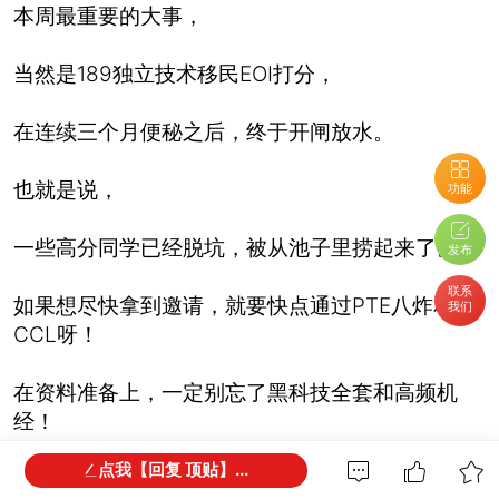
本周最重要的大事，
当然是189独立技术移民EOI打分，
在连续三个月便秘之后，终于开闸放水。
也就是说，
功能
一些高分同学已经脱坑，被从池子里捞起来了。
发布
联系
如果想尽快拿到邀请，就要快点通过PTE八炸和
我们
CCL呀！
在资料准备上，一定别忘了黑科技全套和高频机
经！
点我【回复 顶贴】...
今天发布的是第十五期高频机经黄金版的补丁！