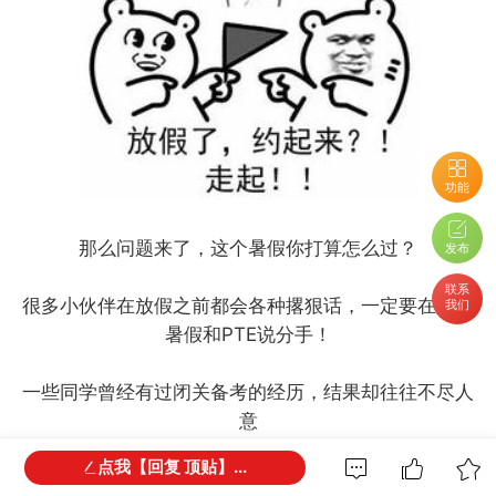
功能
那么问题来了，这个暑假你打算怎么过？
发布
联系
很多小伙伴在放假之前都会各种撂狠话，一定要在这个
我们
暑假和PTE说分手！
一些同学曾经有过闭关备考的经历，结果却往往不尽人
意
点我【回复 顶贴】...
渐渐的，学习从一开始热情高涨，变成了三天打鱼两天