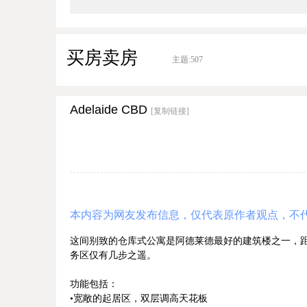
买房卖房
主题:
507
Adelaide CBD
[复制链接]
本内容为网友发布信息，仅代表原作者观点，不
这间别致的仓库式公寓是阿德莱德最好的建筑楼之一，距离Hutt
务区仅有几步之遥。
功能包括：
•宽敞的起居区，双层调高天花板