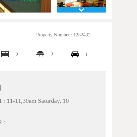
Property Number : 1282432
2
2
1
间
11-11,30am Saturday, 10
 :