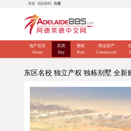
登录
找回密码
注册
地产首页
买房
整租
商业房产
Home
Buy
Rent
Commercial
B
东区名校 独立产权 独栋别墅 全新购