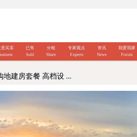
生意买卖
已售
分租
专家观点
资讯
我爱我家
usiness
Sold
Share
Experts
News
Forum
地建房套餐 高档设 ...