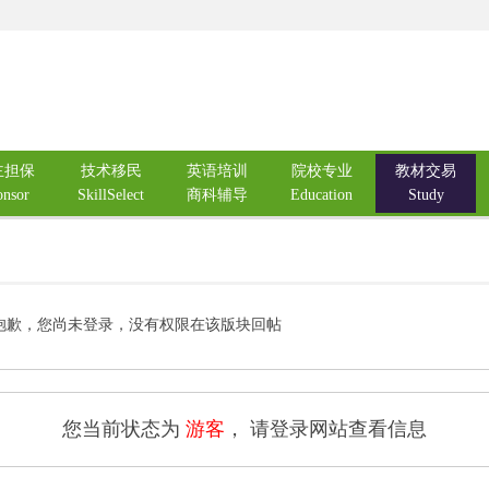
主担保
技术移民
英语培训
院校专业
教材交易
onsor
SkillSelect
商科辅导
Education
Study
抱歉，您尚未登录，没有权限在该版块回帖
您当前状态为
游客
， 请登录网站查看信息