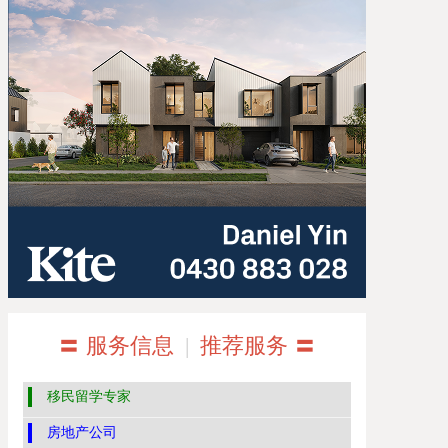
〓 服务信息
|
推荐服务 〓
移民留学专家
房地产公司