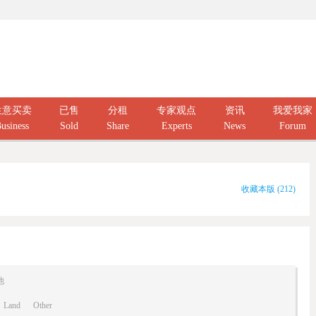
生意买卖
已售
分租
专家观点
资讯
我爱我家
usiness
Sold
Share
Experts
News
Forum
收藏本版
(
212
)
他
Land
Other