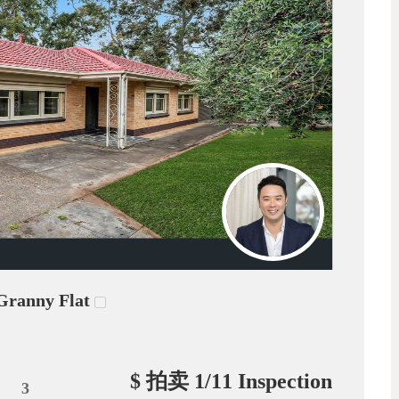
nny Flat
$ 拍卖 1/11 Inspection
3