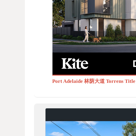
BB
S.c
Port Adelaide 林荫大道 Torrens T
om