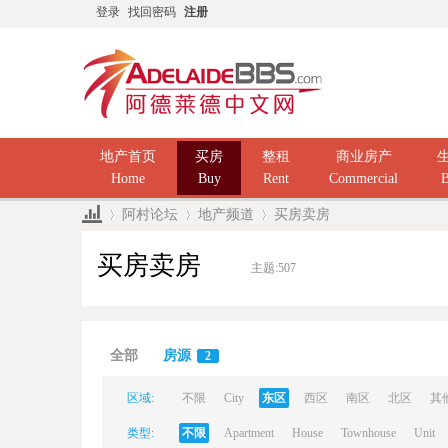
登录
找回密码
注册
地产首页
买房
整租
商业房产
Home
Buy
Rent
Commercial
B
阿村论坛
地产频道
买房卖房
买房卖房
主题:
507
Ad
»
›
›
全部
房源
2
区域:
不限
City
东区
西区
南区
北区
其
类型:
不限
Apartment
House
Townhouse
Unit