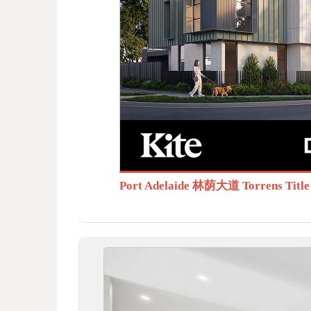
BB
S.c
Port Adelaide 林荫大道 Torrens T
om