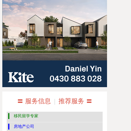
〓 服务信息
|
推荐服务 〓
移民留学专家
房地产公司