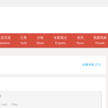
生意买卖
已售
分租
专家观点
资讯
我爱我家
usiness
Sold
Share
Experts
News
Forum
收藏本版
(
212
)
他
Land
Other