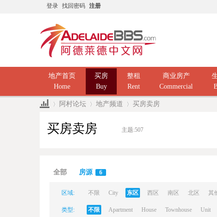
登录
找回密码
注册
地产首页
买房
整租
商业房产
Home
Buy
Rent
Commercial
B
阿村论坛
地产频道
买房卖房
买房卖房
主题:
507
Ad
»
›
›
全部
房源
6
区域:
不限
City
东区
西区
南区
北区
其
类型:
不限
Apartment
House
Townhouse
Unit