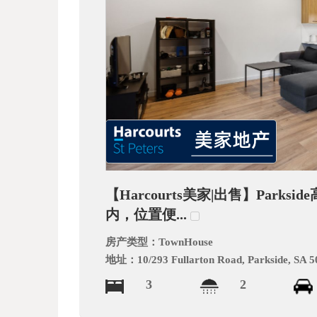
文
网
【Harcourts美家|出售】Par
内，位置便...
房产类型：
TownHouse
地址：
10/293 Fullarton Road, Parkside, SA 
3
2
_