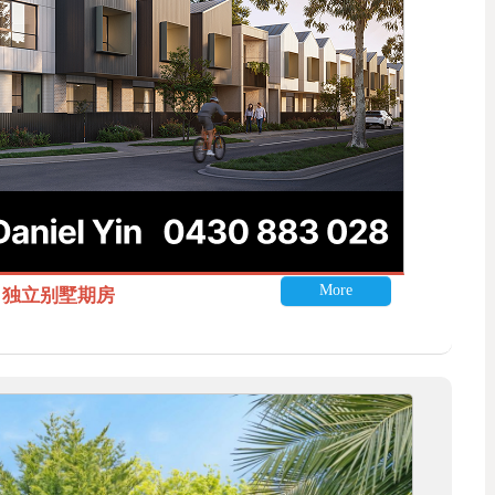
More
itle 独立别墅期房