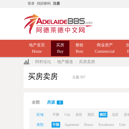
登录
找回密码
注册
地产首页
买房
整租
商业房产
Home
Buy
Rent
Commercial
B
阿村论坛
地产频道
买房卖房
买房卖房
主题:
507
Ad
»
›
›
全部
房源
3
区域:
不限
City
东区
西区
南区
北区
其
类型:
不限
Apartment
House
Townhouse
Unit