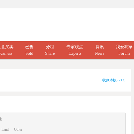
生意买卖
已售
分租
专家观点
资讯
我爱我家
usiness
Sold
Share
Experts
News
Forum
收藏本版
(
212
)
他
Land
Other