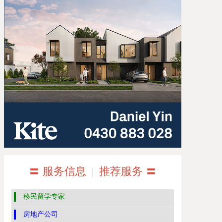
〓 服务信息
|
推荐服务 〓
移民留学专家
房地产公司