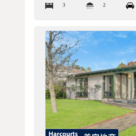
3
2
德
莱