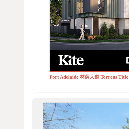
BB
S.c
Port Adelaide 林荫大道 Torrens T
om