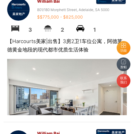
William Bai
801/180 Morphett Street, Adelaide, SA 5000
$$775,000 - $825,000
3
2
1
【Harcourts美家|出售】3房2卫1车位公寓，阿德莱
德黄金地段的现代都市优质生活体验
功能
发帖
联系
我们
William Bai