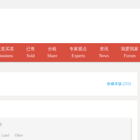
生意买卖
已售
分租
专家观点
资讯
我爱我家
usiness
Sold
Share
Experts
News
Forum
收藏本版
(
212
)
他
Land
Other