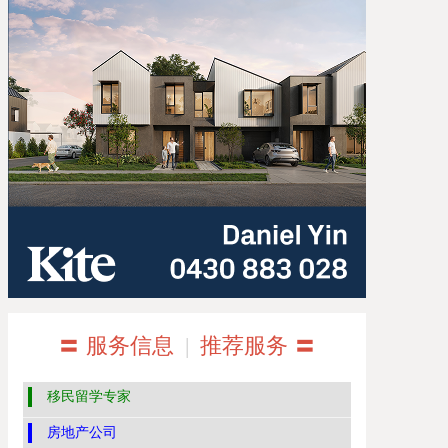
〓 服务信息
|
推荐服务 〓
移民留学专家
房地产公司