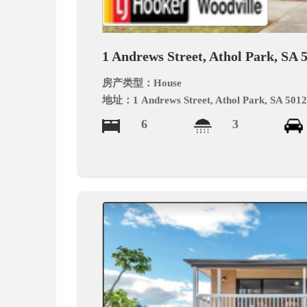
德
1 Andrews Street, Athol Park, SA 
房产类型：
House
地址：
1 Andrews Street, Athol Park, SA 501
6
3
中