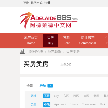
登录
找回密码
注册
地产首页
买房
整租
商业房产
Home
Buy
Rent
Commercial
B
阿村论坛
地产频道
买房卖房
买房卖房
主题:
507
Ad
»
›
›
全部
房源
7
区域:
不限
City
东区
西区
南区
北区
其
类型:
不限
Apartment
House
Townhouse
Unit