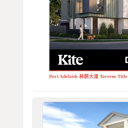
BB
S.c
Port Adelaide 林荫大道 Torrens T
om