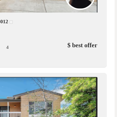
5012
2
$ best offer
4