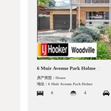
文
网
6 Muir Avenue Park Holme
房产类型：
House
地址：
6 Muir Avenue Park Holme
6
4
_