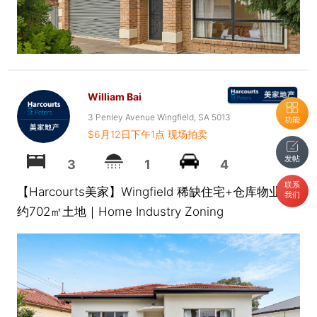
William Bai
3 Penley Avenue Wingfield, SA 5013
功能
$6月12日下午1点 现场拍卖
发帖
3
1
4
联系
【Harcourts美家】Wingfield 稀缺住宅+仓库物业｜
我们
约702㎡土地｜Home Industry Zoning