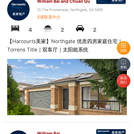
William Bai and Chuan Qu
13 The Promenade, Northgate, SA 5085
$请联系中介
4
2
2
【Harcourts美家】Northgate 优质四房家庭住宅｜
Torrens Title｜双客厅｜太阳能系统
功能
发帖
联系
我们
William Bai