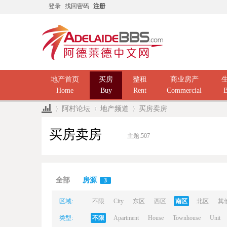
登录
找回密码
注册
地产首页
买房
整租
商业房产
Home
Buy
Rent
Commercial
B
阿村论坛
地产频道
买房卖房
买房卖房
主题:
507
Ad
»
›
›
全部
房源
3
区域:
不限
City
东区
西区
南区
北区
其
类型:
不限
Apartment
House
Townhouse
Unit