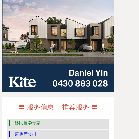
〓 服务信息
|
推荐服务 〓
移民留学专家
房地产公司