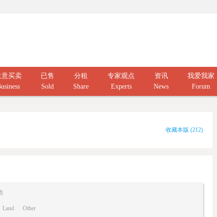
生意买卖
已售
分租
专家观点
资讯
我爱我家
usiness
Sold
Share
Experts
News
Forum
收藏本版
(
212
)
他
Land
Other