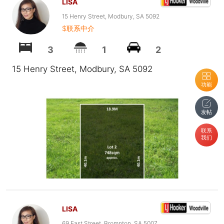
LISA
15 Henry Street, Modbury, SA 5092
$联系中介
3
1
2
15 Henry Street, Modbury, SA 5092
功能
发帖
联系
我们
LISA
69 East Street, Brompton, SA 5007