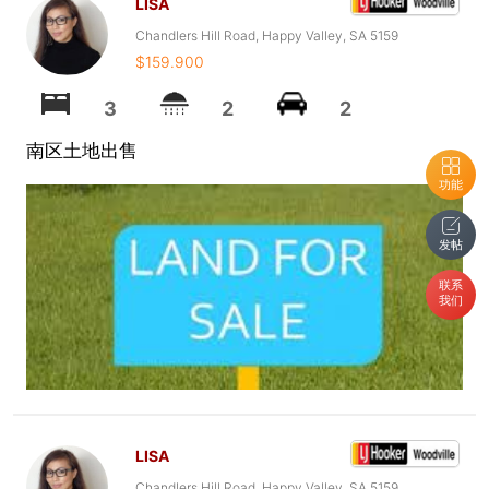
LISA
Chandlers Hill Road, Happy Valley, SA 5159
$159.900
3
2
2
南区土地出售
功能
发帖
联系
我们
LISA
Chandlers Hill Road, Happy Valley, SA 5159