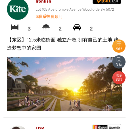
Ironfish
Lot 105 Abercrombie Avenue Woodforde SA 5072
$联系投资顾问
3
2
2
【东区】12.5米临街面 独立产权 拥有自己的土地 建
造梦想中的家园
功能
发帖
联系
我们
LISA