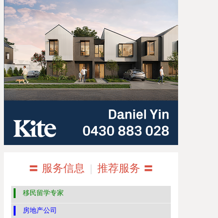
〓 服务信息
|
推荐服务 〓
移民留学专家
房地产公司