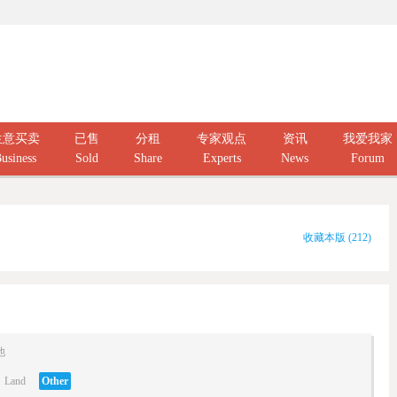
生意买卖
已售
分租
专家观点
资讯
我爱我家
usiness
Sold
Share
Experts
News
Forum
收藏本版
(
212
)
他
Land
Other