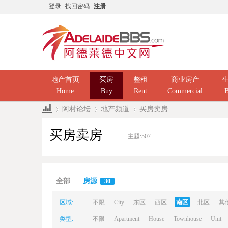
登录
找回密码
注册
地产首页
买房
整租
商业房产
Home
Buy
Rent
Commercial
B
阿村论坛
地产频道
买房卖房
买房卖房
主题:
507
Ad
»
›
›
全部
房源
30
区域:
不限
City
东区
西区
南区
北区
其
类型:
不限
Apartment
House
Townhouse
Unit