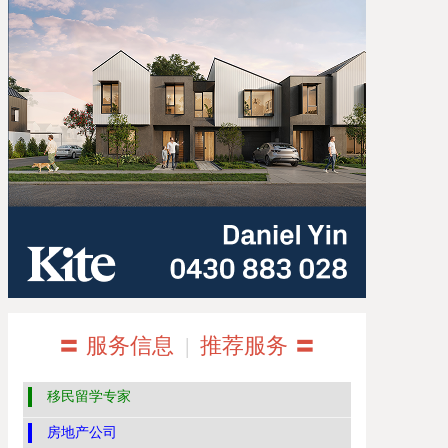
〓 服务信息
|
推荐服务 〓
移民留学专家
房地产公司