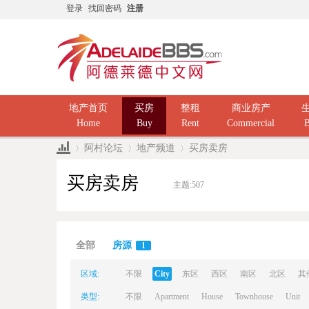
登录
找回密码
注册
地产首页
买房
整租
商业房产
Home
Buy
Rent
Commercial
B
阿村论坛
地产频道
买房卖房
买房卖房
主题:
507
Ad
»
›
›
全部
房源
1
区域:
不限
City
东区
西区
南区
北区
其
类型:
不限
Apartment
House
Townhouse
Unit