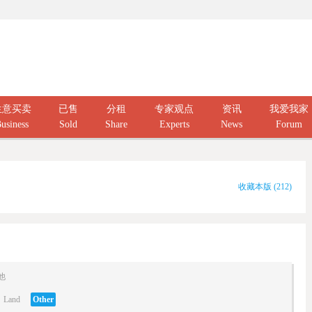
生意买卖
已售
分租
专家观点
资讯
我爱我家
usiness
Sold
Share
Experts
News
Forum
收藏本版
(
212
)
他
Land
Other