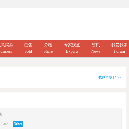
生意买卖
已售
分租
专家观点
资讯
我爱我家
usiness
Sold
Share
Experts
News
Forum
收藏本版
(
212
)
他
Land
Other