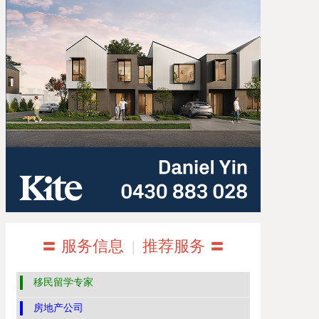
〓 服务信息
|
推荐服务 〓
移民留学专家
房地产公司