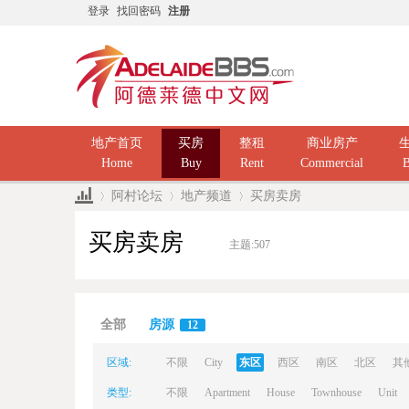
登录
找回密码
注册
地产首页
买房
整租
商业房产
Home
Buy
Rent
Commercial
B
阿村论坛
地产频道
买房卖房
买房卖房
主题:
507
Ad
»
›
›
全部
房源
12
区域:
不限
City
东区
西区
南区
北区
其
类型:
不限
Apartment
House
Townhouse
Unit