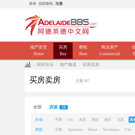
登录
找回密码
注册
地产首页
买房
整租
商业房产
Home
Buy
Rent
Commercial
B
阿村论坛
地产频道
买房卖房
买房卖房
主题:
507
Ad
»
›
›
全部
房源
13
区域:
不限
City
东区
西区
南区
北区
其
类型:
不限
Apartment
House
Townhouse
Unit