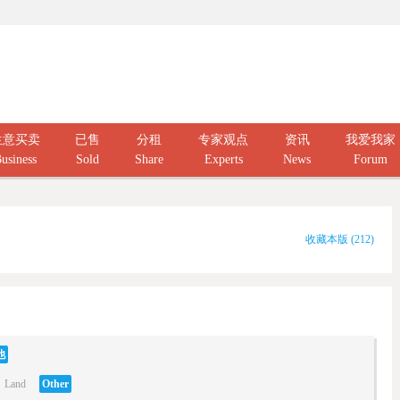
生意买卖
已售
分租
专家观点
资讯
我爱我家
usiness
Sold
Share
Experts
News
Forum
收藏本版
(
212
)
他
Land
Other