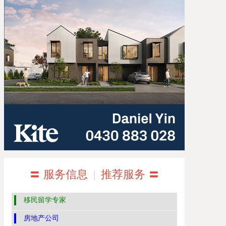
〓 服务信息
|
推荐服务 〓
移民留学专家
房地产公司