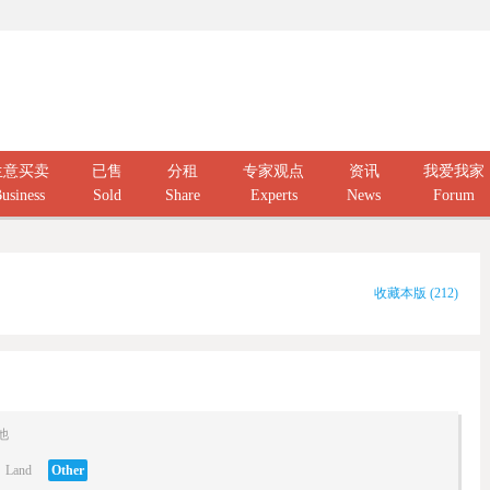
生意买卖
已售
分租
专家观点
资讯
我爱我家
usiness
Sold
Share
Experts
News
Forum
收藏本版
(
212
)
他
Land
Other