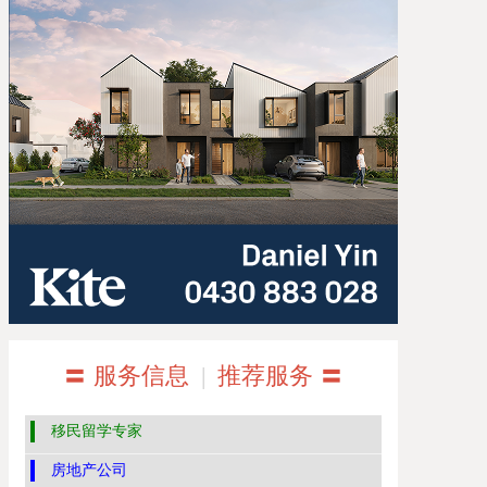
〓 服务信息
|
推荐服务 〓
移民留学专家
房地产公司