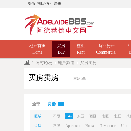
登录
找回密码
注册
地产首页
买房
整租
商业房产
Home
Buy
Rent
Commercial
B
阿村论坛
地产频道
买房卖房
买房卖房
主题:
507
Ad
»
›
›
全部
房源
1
区域:
不限
City
东区
西区
南区
北区
其
类型:
不限
Apartment
House
Townhouse
Unit