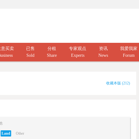
生意买卖
已售
分租
专家观点
资讯
我爱我家
usiness
Sold
Share
Experts
News
Forum
收藏本版
(
212
)
他
Land
Other