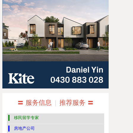
〓 服务信息
|
推荐服务 〓
移民留学专家
房地产公司