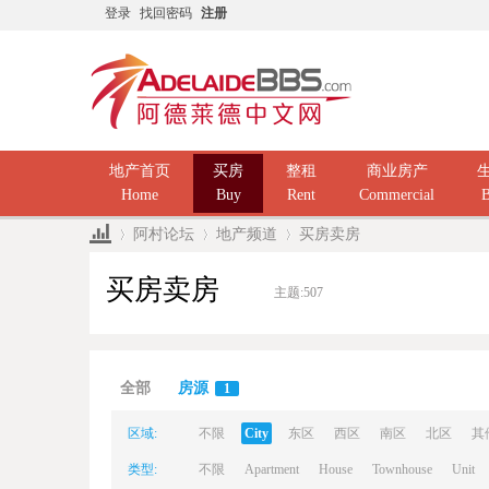
登录
找回密码
注册
地产首页
买房
整租
商业房产
Home
Buy
Rent
Commercial
B
阿村论坛
地产频道
买房卖房
买房卖房
主题:
507
Ad
»
›
›
全部
房源
1
区域:
不限
City
东区
西区
南区
北区
其
类型:
不限
Apartment
House
Townhouse
Unit