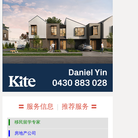
〓 服务信息
|
推荐服务 〓
移民留学专家
房地产公司