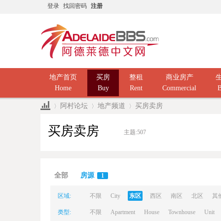
登录
找回密码
注册
地产首页
买房
整租
商业房产
Home
Buy
Rent
Commercial
B
阿村论坛
地产频道
买房卖房
买房卖房
主题:
507
Ad
»
›
›
全部
房源
1
区域:
不限
City
东区
西区
南区
北区
其
类型:
不限
Apartment
House
Townhouse
Unit