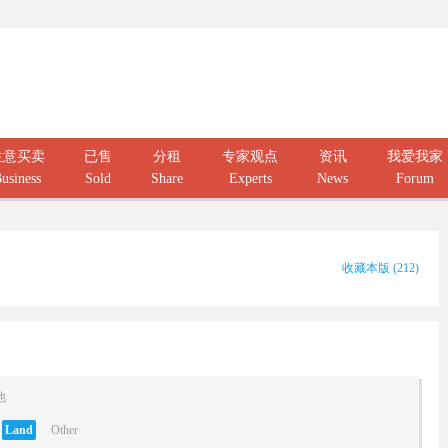
生意买卖
已售
分租
专家观点
资讯
我爱我家
usiness
Sold
Share
Experts
News
Forum
收藏本版
(
212
)
他
Land
Other