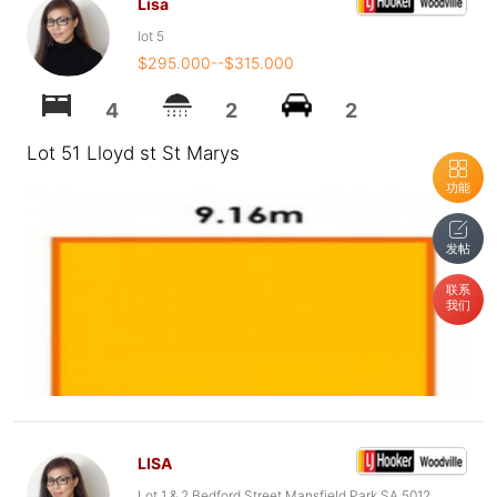
Lisa
lot 5
$295.000--$315.000
4
2
2
Lot 51 Lloyd st St Marys
功能
发帖
联系
我们
LISA
Lot 1 & 2 Bedford Street Mansfield Park SA 5012