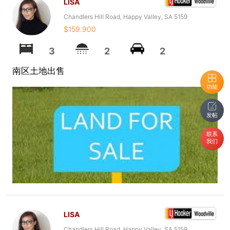
LISA
Chandlers Hill Road, Happy Valley, SA 5159
$159.900
3
2
2
南区土地出售
功能
发帖
联系
我们
LISA
Chandlers Hill Road, Happy Valley, SA 5159