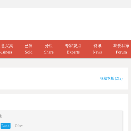
生意买卖
已售
分租
专家观点
资讯
我爱我家
usiness
Sold
Share
Experts
News
Forum
收藏本版
(
212
)
他
Land
Other