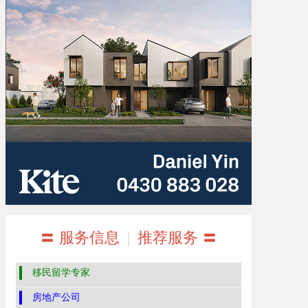
〓 服务信息
|
推荐服务 〓
移民留学专家
房地产公司