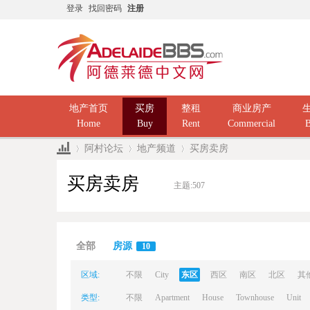
登录
找回密码
注册
地产首页
买房
整租
商业房产
Home
Buy
Rent
Commercial
B
阿村论坛
地产频道
买房卖房
买房卖房
主题:
507
Ad
»
›
›
全部
房源
10
区域:
不限
City
东区
西区
南区
北区
其
类型:
不限
Apartment
House
Townhouse
Unit