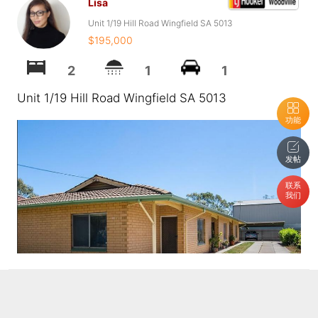
Lisa
Unit 1/19 Hill Road Wingfield SA 5013
$195,000
2
1
1
Unit 1/19 Hill Road Wingfield SA 5013
功能
发帖
联系
我们