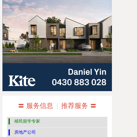
〓 服务信息
|
推荐服务 〓
移民留学专家
房地产公司