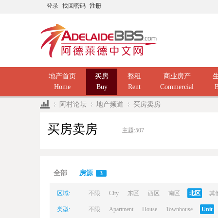
登录
找回密码
注册
地产首页
买房
整租
商业房产
Home
Buy
Rent
Commercial
B
阿村论坛
地产频道
买房卖房
买房卖房
主题:
507
Ad
»
›
›
全部
房源
3
区域:
不限
City
东区
西区
南区
北区
其
类型:
不限
Apartment
House
Townhouse
Unit