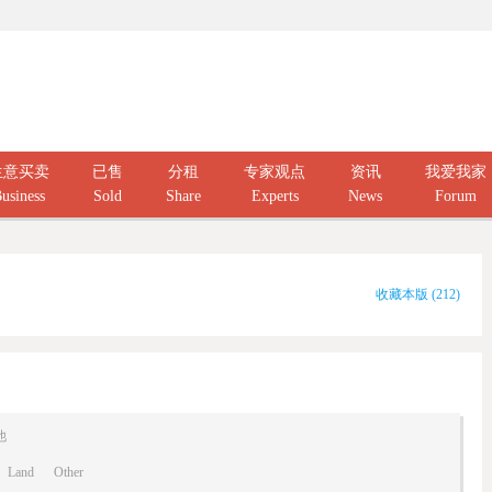
生意买卖
已售
分租
专家观点
资讯
我爱我家
usiness
Sold
Share
Experts
News
Forum
收藏本版
(
212
)
他
Land
Other