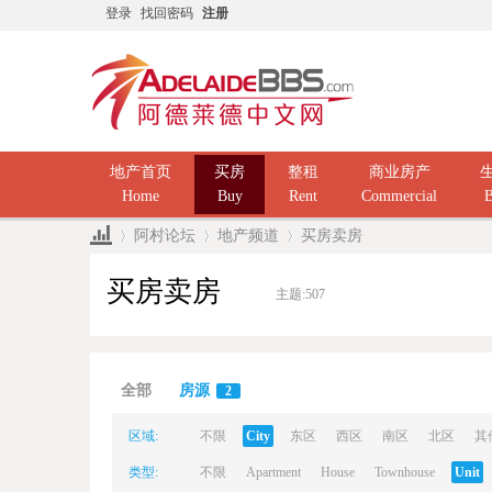
登录
找回密码
注册
地产首页
买房
整租
商业房产
Home
Buy
Rent
Commercial
B
阿村论坛
地产频道
买房卖房
买房卖房
主题:
507
Ad
»
›
›
全部
房源
2
区域:
不限
City
东区
西区
南区
北区
其
类型:
不限
Apartment
House
Townhouse
Unit