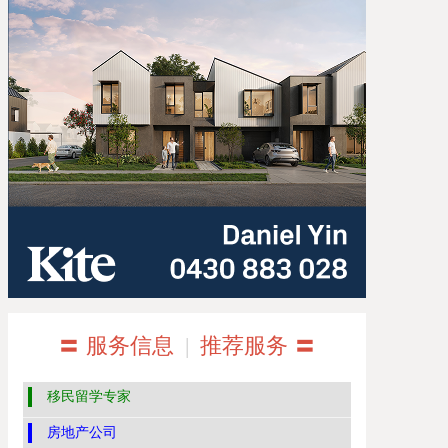
〓 服务信息
|
推荐服务 〓
移民留学专家
房地产公司