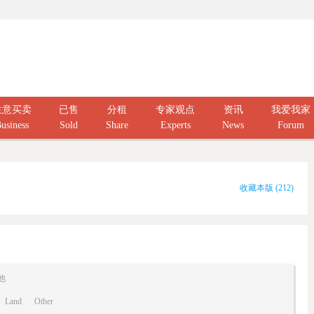
生意买卖
已售
分租
专家观点
资讯
我爱我家
usiness
Sold
Share
Experts
News
Forum
收藏本版
(
212
)
他
Land
Other