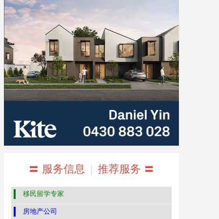
〓 服务信息
|
推荐服务 〓
移民留学专家
房地产公司