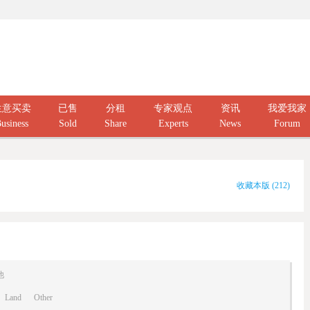
生意买卖
已售
分租
专家观点
资讯
我爱我家
usiness
Sold
Share
Experts
News
Forum
收藏本版
(
212
)
他
Land
Other