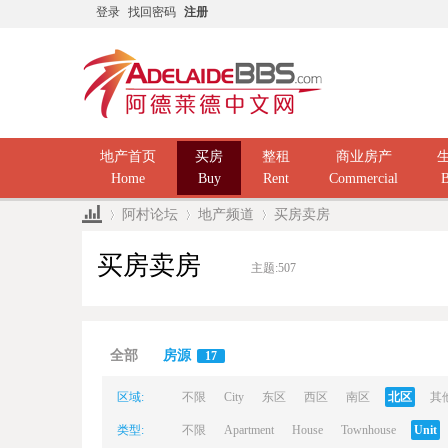
登录
找回密码
注册
地产首页
买房
整租
商业房产
Home
Buy
Rent
Commercial
B
阿村论坛
地产频道
买房卖房
买房卖房
主题:
507
Ad
»
›
›
全部
房源
17
区域:
不限
City
东区
西区
南区
北区
其
类型:
不限
Apartment
House
Townhouse
Unit