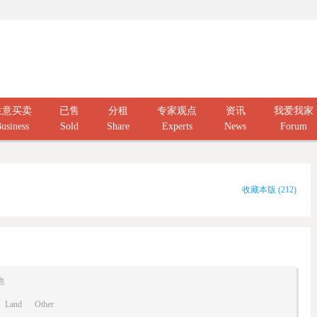
生意买卖
已售
分租
专家观点
资讯
我爱我家
usiness
Sold
Share
Experts
News
Forum
收藏本版
(
212
)
他
Land
Other