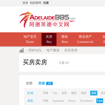
登录
找回密码
注册
地产首页
买房
整租
商业房产
Home
Buy
Rent
Commercial
B
阿村论坛
地产频道
买房卖房
买房卖房
主题:
507
Ad
»
›
›
全部
房源
12
区域:
不限
City
东区
西区
南区
北区
其
类型:
不限
Apartment
House
Townhouse
Unit