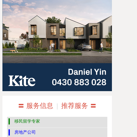
〓 服务信息
|
推荐服务 〓
移民留学专家
房地产公司