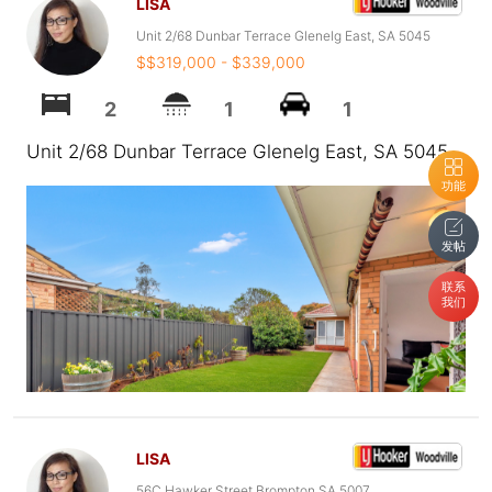
LISA
Unit 2/68 Dunbar Terrace Glenelg East, SA 5045
$$319,000 - $339,000
2
1
1
Unit 2/68 Dunbar Terrace Glenelg East, SA 5045
功能
发帖
联系
我们
LISA
56C Hawker Street Brompton SA 5007