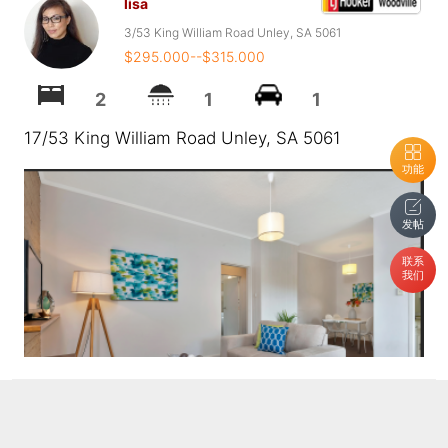
lisa
3/53 King William Road Unley, SA 5061
$295.000--$315.000
2
1
1
17/53 King William Road Unley, SA 5061
功能
发帖
联系
我们