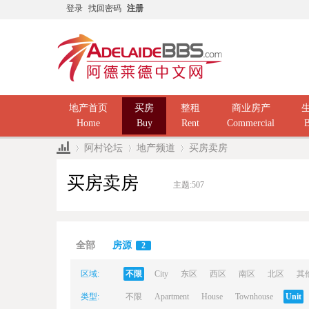
登录
找回密码
注册
地产首页
买房
整租
商业房产
Home
Buy
Rent
Commercial
B
阿村论坛
地产频道
买房卖房
买房卖房
主题:
507
Ad
»
›
›
全部
房源
2
区域:
不限
City
东区
西区
南区
北区
其
类型:
不限
Apartment
House
Townhouse
Unit