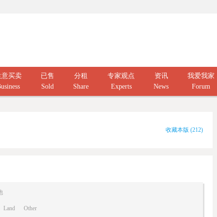
生意买卖
已售
分租
专家观点
资讯
我爱我家
usiness
Sold
Share
Experts
News
Forum
收藏本版
(
212
)
他
Land
Other