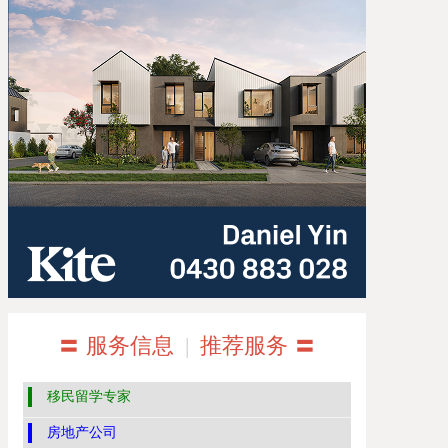
〓 服务信息
|
推荐服务 〓
移民留学专家
房地产公司