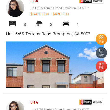
LISA
Unit 5/65 Torrens Road Brompton, SA 5007
$$420,000 - $430,000
3
2
1
Unit 5/65 Torrens Road Brompton, SA 5007
功能
发帖
联系
我们
LISA
Unit 5/65 Torrens Road Brompton, SA 5007