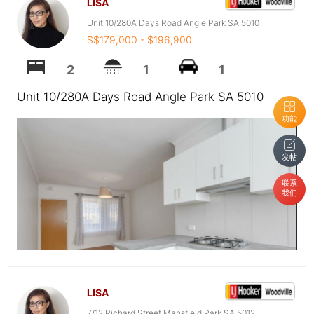
LISA
Unit 10/280A Days Road Angle Park SA 5010
$$179,000 - $196,900
2
1
1
Unit 10/280A Days Road Angle Park SA 5010
功能
发帖
联系
我们
LISA
7/12 Richard Street Mansfield Park SA 5012