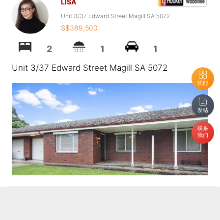
LISA
Unit 3/37 Edward Street Magill SA 5072
$$389,500
2
1
1
Unit 3/37 Edward Street Magill SA 5072
功能
发帖
联系
我们