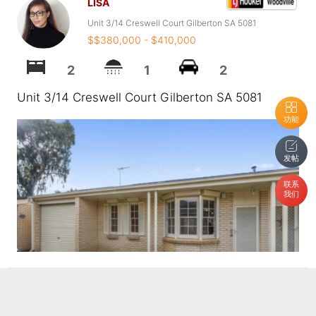
LISA
Unit 3/14 Creswell Court Gilberton SA 5081
$$380,000 - $410,000
2
1
2
Unit 3/14 Creswell Court Gilberton SA 5081
功能
发帖
联系
我们