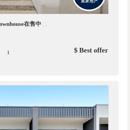
ownhouse在售中
$ Best offer
1