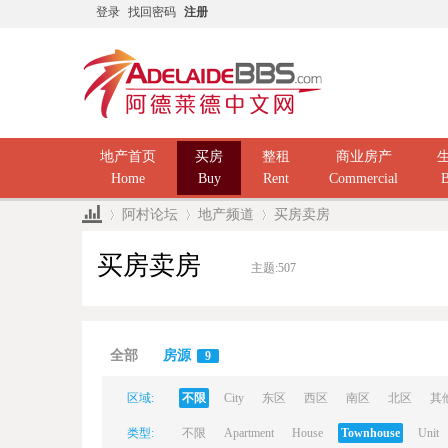
登录
找回密码
注册
地产首页
买房
整租
商业房产
Home
Buy
Rent
Commercial
B
阿村论坛
地产频道
买房卖房
买房卖房
主题:
507
Ad
»
›
›
全部
房源
9
区域:
不限
City
东区
西区
南区
北区
其
类型:
不限
Apartment
House
Townhouse
Unit