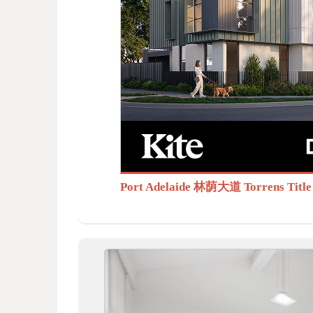
BB
S.c
Port Adelaide 林荫大道 Torrens T
om