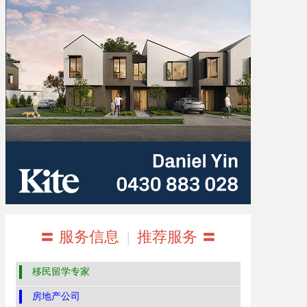
〓 服务信息
|
推荐服务 〓
移民留学专家
房地产公司