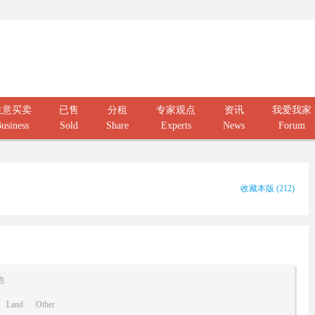
生意买卖
已售
分租
专家观点
资讯
我爱我家
usiness
Sold
Share
Experts
News
Forum
收藏本版
(
212
)
他
Land
Other