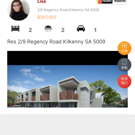
Lisa
2/9 Regency Road Kilkenny SA 5009
$397,500
2
2
1
Res 2/9 Regency Road Kilkenny SA 5009
功能
发帖
联系
我们