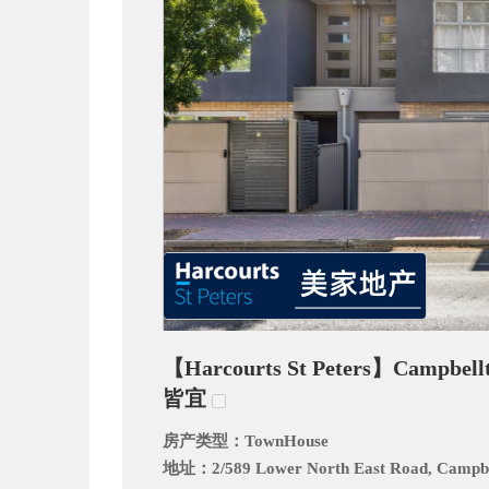
_
【Harcourts St Peters】Ca
阿
皆宜
房产类型：
TownHouse
地址：
2/589 Lower North East Road, Campb