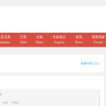
生意买卖
已售
分租
专家观点
资讯
我爱我家
usiness
Sold
Share
Experts
News
Forum
收藏本版
(
212
)
他
Land
Other