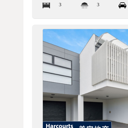
3
3
德
莱