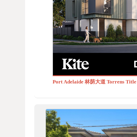
BB
S.c
Port Adelaide 林荫大道 Torrens T
om