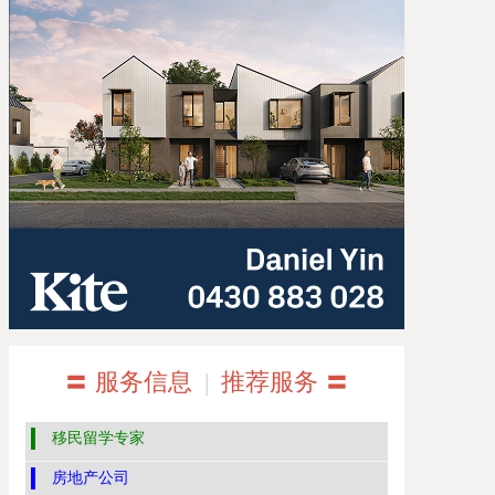
〓 服务信息
|
推荐服务 〓
移民留学专家
房地产公司