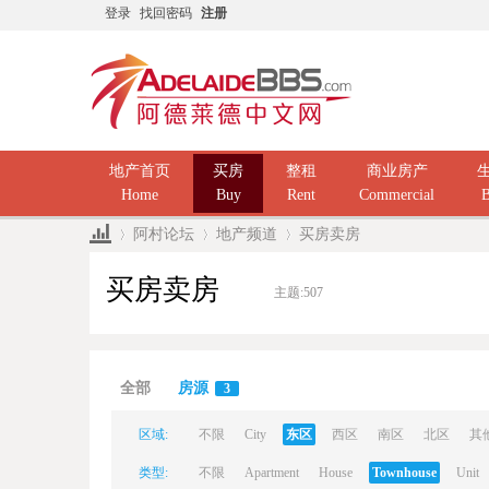
登录
找回密码
注册
地产首页
买房
整租
商业房产
Home
Buy
Rent
Commercial
B
阿村论坛
地产频道
买房卖房
买房卖房
主题:
507
Ad
»
›
›
全部
房源
3
区域:
不限
City
东区
西区
南区
北区
其
类型:
不限
Apartment
House
Townhouse
Unit