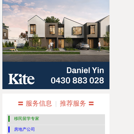
〓 服务信息
|
推荐服务 〓
移民留学专家
房地产公司