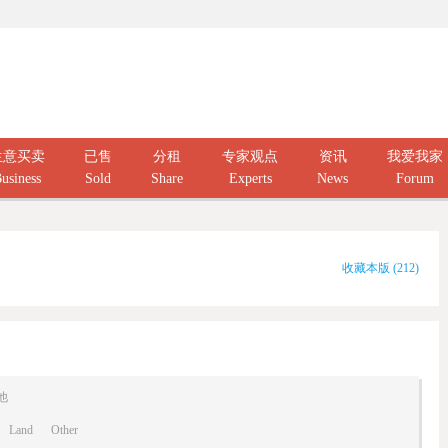
生意买卖
已售
分租
专家观点
资讯
我爱我家
usiness
Sold
Share
Experts
News
Forum
收藏本版
(
212
)
他
Land
Other