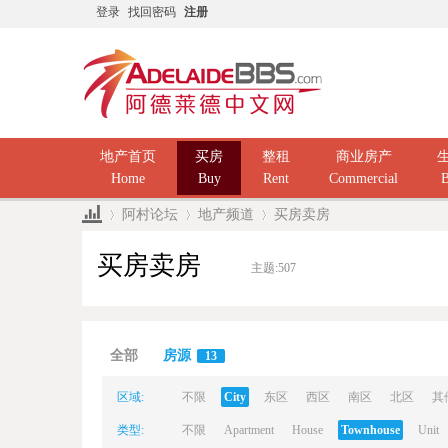
登录
找回密码
注册
地产首页
买房
整租
商业房产
Home
Buy
Rent
Commercial
B
阿村论坛
地产频道
买房卖房
买房卖房
主题:
507
Ad
»
›
›
全部
房源
13
区域:
不限
City
东区
西区
南区
北区
其
类型:
不限
Apartment
House
Townhouse
Unit