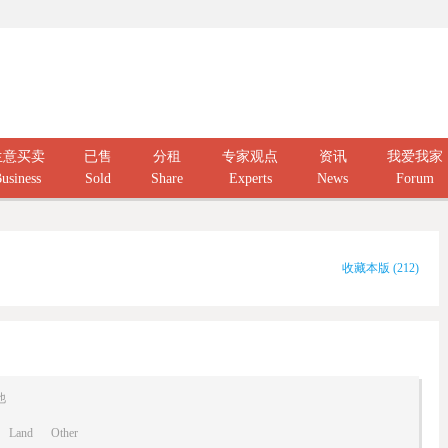
生意买卖
已售
分租
专家观点
资讯
我爱我家
usiness
Sold
Share
Experts
News
Forum
收藏本版
(
212
)
他
Land
Other