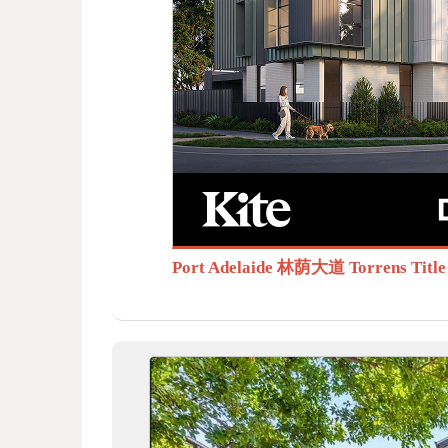
BB
S.c
Port Adelaide 林荫大道 Torrens T
om