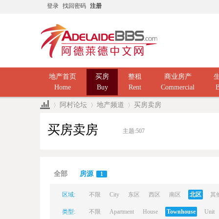
登录
找回密码
注册
地产首页
买房
整租
商业房产
Home
Buy
Rent
Commercial
B
阿村论坛
地产频道
买房卖房
买房卖房
主题:
507
Ad
»
›
›
全部
房源
1
区域:
不限
City
东区
西区
南区
北区
其
类型:
不限
Apartment
House
Townhouse
Unit