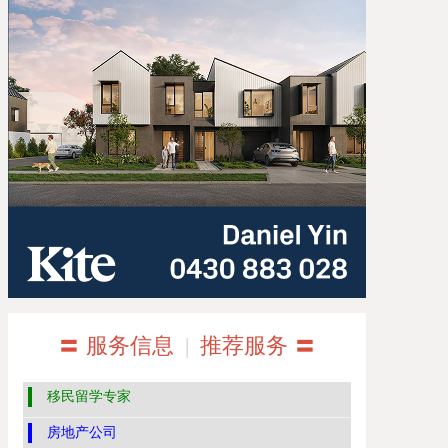
〓 服务信息
|
推荐服务 〓
移民留学专家
房地产公司