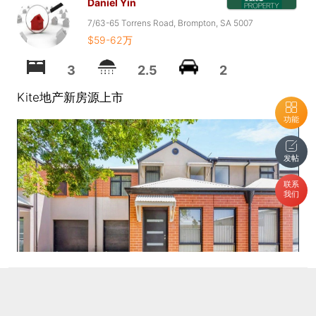
Daniel Yin
7/63-65 Torrens Road, Brompton, SA 5007
$59-62万
3
2.5
2
Kite地产新房源上市
功能
发帖
联系
我们